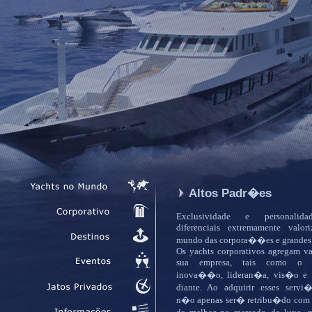
Altos Padr�es
Exclusividade e personali
diferenciais extremamente valor
mundo das corpora��es e grandes 
Os yachts corporativos agregam va
sua empresa, tais como o po
inova��o, lideran�a, vis�o e 
diante. Ao adquirir esses serv
n�o apenas ser� retribu�do com