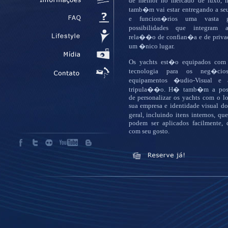
de melhor no mercado de luxo,
tamb�m vai estar entregando a seu
e funcion�rios uma vasta 
possibilidades que integra
rela��o de confian�a e de priva
um �nico lugar.
Os yachts est�o equipados com
tecnologia para os neg�cios
equipamentos �udio-Visual e 
tripula��o. H� tamb�m a poss
de personalizar os yachts com o l
sua empresa e identidade visual d
geral, incluindo itens internos, 
podem ser aplicados facilmente, 
com seu gosto.